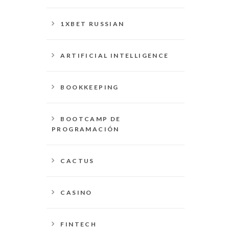
1XBET RUSSIAN
ARTIFICIAL INTELLIGENCE
BOOKKEEPING
BOOTCAMP DE
PROGRAMACIÓN
CACTUS
CASINO
FINTECH