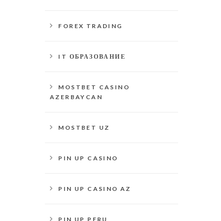
FOREX TRADING
IT ОБРАЗОВАНИЕ
MOSTBET CASINO
AZERBAYCAN
MOSTBET UZ
PIN UP CASINO
PIN UP CASINO AZ
PIN UP PERU