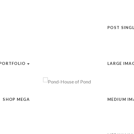
POST SING
PORTFOLIO
LARGE IMA
SHOP MEGA
MEDIUM IM