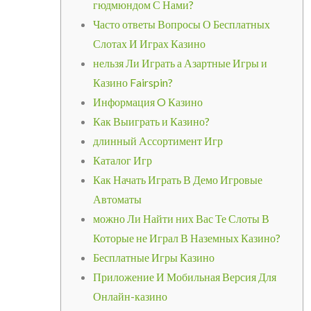
гюдмюндом С Нами?
Часто ответы Вопросы О Бесплатных
Слотах И Играх Казино
нельзя Ли Играть а Азартные Игры и
Казино Fairspin?
Информация O Казино
Как Выиграть и Казино?
длинный Ассортимент Игр
Каталог Игр
Как Начать Играть В Демо Игровые
Автоматы
можно Ли Найти них Вас Те Слоты В
Которые не Играл В Наземных Казино?
Бесплатные Игры Казино
Приложение И Мобильная Версия Для
Онлайн-казино