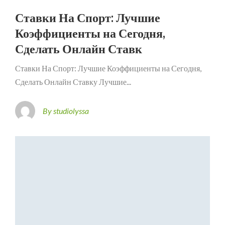
Ставки На Спорт: Лучшие
Коэффициенты на Сегодня,
Сделать Онлайн Ставк
Ставки На Спорт: Лучшие Коэффициенты на Сегодня,
Сделать Онлайн Ставку Лучшие...
By studiolyssa