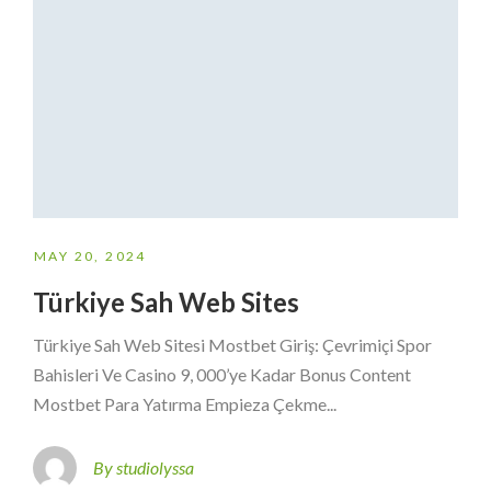
MAY 20, 2024
Türkiye Sah Web Sites
Türkiye Sah Web Sitesi Mostbet Giriş: Çevrimiçi Spor
Bahisleri Ve Casino 9, 000’ye Kadar Bonus Content
Mostbet Para Yatırma Empieza Çekme...
By studiolyssa