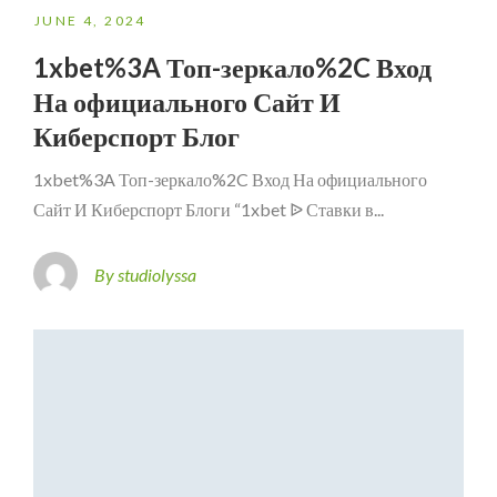
JUNE 4, 2024
1xbet%3A Топ-зеркало%2C Вход
На официального Сайт И
Киберспорт Блог
1xbet%3A Топ-зеркало%2C Вход На официального
Сайт И Киберспорт Блоги “1xbet ᐉ Ставки в...
By studiolyssa