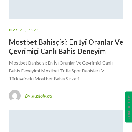
MAY 21, 2024
Mostbet Bahisçisi: En İyi Oranlar Ve
Çevrimiçi Canlı Bahis Deneyim
Mostbet Bahisçisi: En İyi Oranlar Ve Çevrimiçi Canlı
Bahis Deneyimi Mostbet Tr Ile Spor Bahisleri ᐉ
Türkiye’deki Mostbet Bahis Şirketi...
By studiolyssa
CONTACT US