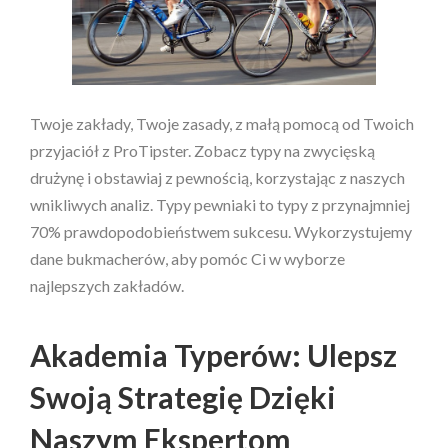
Twoje zakłady, Twoje zasady, z małą pomocą od Twoich
przyjaciół z ProTipster. Zobacz typy na zwycięską
drużynę i obstawiaj z pewnością, korzystając z naszych
wnikliwych analiz. Typy pewniaki to typy z przynajmniej
70% prawdopodobieństwem sukcesu. Wykorzystujemy
dane bukmacherów, aby pomóc Ci w wyborze
najlepszych zakładów.
Akademia Typerów: Ulepsz
Swoją Strategię Dzięki
Naszym Ekspertom