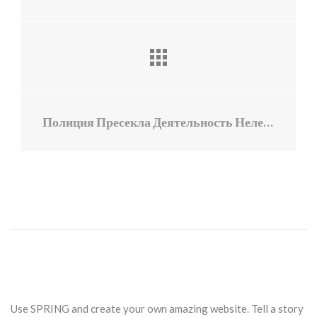
Полиция Пресекла Деятельность Нелегального Казино В Новосибирске Новости Известия 10 04 2024
Use SPRING and create your own amazing website. Tell a story