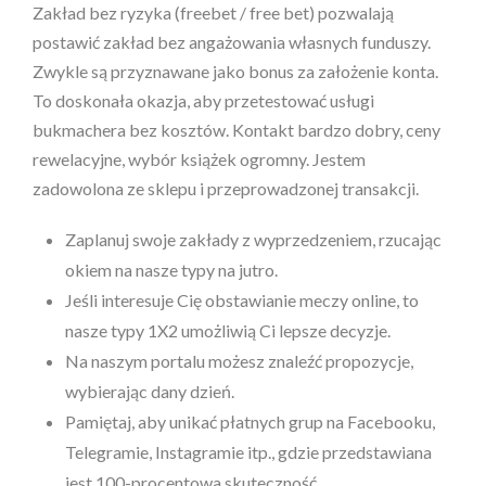
Zakład bez ryzyka (freebet / free bet) pozwalają
postawić zakład bez angażowania własnych funduszy.
Zwykle są przyznawane jako bonus za założenie konta.
To doskonała okazja, aby przetestować usługi
bukmachera bez kosztów. Kontakt bardzo dobry, ceny
rewelacyjne, wybór książek ogromny. Jestem
zadowolona ze sklepu i przeprowadzonej transakcji.
Zaplanuj swoje zakłady z wyprzedzeniem, rzucając
okiem na nasze typy na jutro.
Jeśli interesuje Cię obstawianie meczy online, to
nasze typy 1X2 umożliwią Ci lepsze decyzje.
Na naszym portalu możesz znaleźć propozycje,
wybierając dany dzień.
Pamiętaj, aby unikać płatnych grup na Facebooku,
Telegramie, Instagramie itp., gdzie przedstawiana
jest 100-procentowa skuteczność.