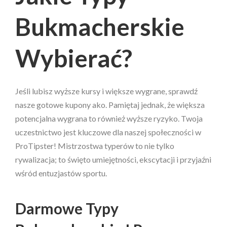
Bukmacherskie
Wybierać?
Jeśli lubisz wyższe kursy i większe wygrane, sprawdź
nasze gotowe kupony ako. Pamiętaj jednak, że większa
potencjalna wygrana to również wyższe ryzyko. Twoja
uczestnictwo jest kluczowe dla naszej społeczności w
ProTipster! Mistrzostwa typerów to nie tylko
rywalizacja; to święto umiejętności, ekscytacji i przyjaźni
wśród entuzjastów sportu.
Darmowe Typy