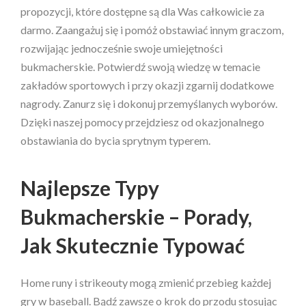
propozycji, które dostępne są dla Was całkowicie za
darmo. Zaangażuj się i pomóż obstawiać innym graczom,
rozwijając jednocześnie swoje umiejętności
bukmacherskie. Potwierdź swoją wiedzę w temacie
zakładów sportowych i przy okazji zgarnij dodatkowe
nagrody. Zanurz się i dokonuj przemyślanych wyborów.
Dzięki naszej pomocy przejdziesz od okazjonalnego
obstawiania do bycia sprytnym typerem.
Najlepsze Typy
Bukmacherskie – Porady,
Jak Skutecznie Typować
Home runy i strikeouty mogą zmienić przebieg każdej
gry w baseball. Bądź zawsze o krok do przodu stosując