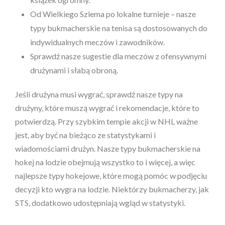
Od Wielkiego Szlema po lokalne turnieje – nasze
typy bukmacherskie na tenisa są dostosowanych do
indywidualnych meczów i zawodników.
Sprawdź nasze sugestie dla meczów z ofensywnymi
drużynami i słabą obroną.
Jeśli drużyna musi wygrać, sprawdź nasze typy na
drużyny, które muszą wygrać i rekomendacje, które to
potwierdzą. Przy szybkim tempie akcji w NHL ważne
jest, aby być na bieżąco ze statystykami i
wiadomościami drużyn. Nasze typy bukmacherskie na
hokej na lodzie obejmują wszystko to i więcej, a więc
najlepsze typy hokejowe, które mogą pomóc w podjęciu
decyzji kto wygra na lodzie. Niektórzy bukmacherzy, jak
STS, dodatkowo udostępniają wgląd w statystyki.