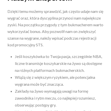
Dzięki temu możemy sprawdzić, jak często udaje nam się
wygrać oraz, która dyscyplina przynosi nam największe
zyski. Na początku przygody z tym bukmacherem warto
wykorzystać bonus. Aby pozwolił nam on zwiększyć
szanse na wygrane, należy wpisać podczas rejestracji
kod promocyjny STS.
Jeśli koszykówka to Twoja pasja, szczególnie NBA,
liczne transmisje koszykarskie na żywo są dostępne
na różnych platformach bukmacherskich.
Wiążą się z większym ryzykiem, ale potencjalna
wygrana może być znacząca.
Zakłady na żywo wymagają uwagi na formę
zawodnika i rytm meczu, co najlepiej rozumiesz,
obserwując postępy gry.