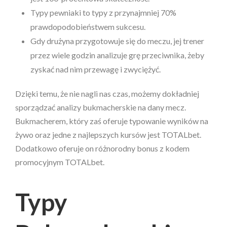
Typy pewniaki to typy z przynajmniej 70%
prawdopodobieństwem sukcesu.
Gdy drużyna przygotowuje się do meczu, jej trener
przez wiele godzin analizuje grę przeciwnika, żeby
zyskać nad nim przewagę i zwyciężyć.
Dzięki temu, że nie nagli nas czas, możemy dokładniej
sporządzać analizy bukmacherskie na dany mecz.
Bukmacherem, który zaś oferuje typowanie wyników na
żywo oraz jedne z najlepszych kursów jest TOTALbet.
Dodatkowo oferuje on różnorodny bonus z kodem
promocyjnym TOTALbet.
Typy