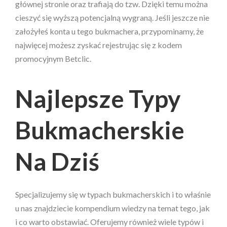
głównej stronie oraz trafiają do tzw. Dzięki temu można
cieszyć się wyższą potencjalną wygraną. Jeśli jeszcze nie
założyłeś konta u tego bukmachera, przypominamy, że
najwięcej możesz zyskać rejestrując się z kodem
promocyjnym Betclic.
Najlepsze Typy
Bukmacherskie
Na Dziś
Specjalizujemy się w typach bukmacherskich i to właśnie
u nas znajdziecie kompendium wiedzy na temat tego, jak
i co warto obstawiać. Oferujemy również wiele typów i