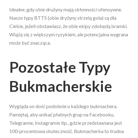
Idealne, gdy obie drużyny mają skłonności ofensywne.
Nasze typy BTTS (obie dryżyny strzelą gola) są dla
Ciebie, jeżeli obstawiasz, że obie ekipy zdobędą bramki.
Wiążą się z większym ryzykiem, ale potencjalna wygrana
może być znacząca.
Pozostałe Typy
Bukmacherskie
Wygląda on dość podobnie u każdego bukmachera.
Pamiętaj, aby unikać płatnych grup na Facebooku,
Telegramie, Instagramie itp., gdzie przedstawiana jest
100-procentowa skuteczność. Bukmacherka to trudna