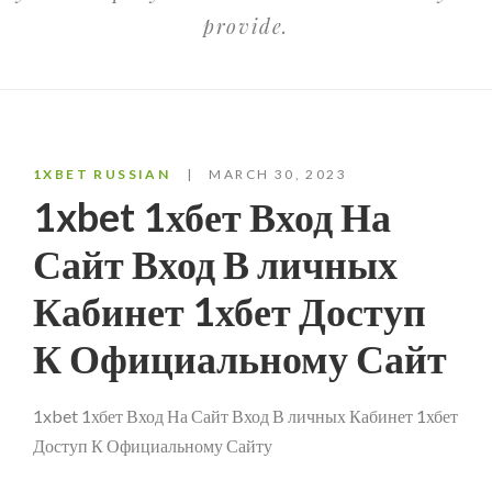
provide.
1XBET RUSSIAN
MARCH 30, 2023
1xbet 1хбет Вход На
Сайт Вход В личных
Кабинет 1хбет Доступ
К Официальному Сайт
1xbet 1хбет Вход На Сайт Вход В личных Кабинет 1хбет
Доступ К Официальному Сайту