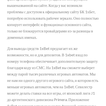
вышеназванной на сайте. Когда у вас возникли
проблемы с доступом к официальному сайту БК 1хБет,
попробую использовать рабочее зеркало. Оно полностью
копирует интерфейс и функционал основного сайта,
только не блокируется провайдерами из-за разницы в
доменных именах.
Для вывода средств 1xBet предлагает их же
возможности, но и для депозитов. В 1xbet вход по
номеру телефона обеспечивает дополнительную защиту
благодаря коду из СМС. На 1xBet вы сможете выберет
между парой тысяч различных игровых автоматов. Мы
не нам ни одного другого игрового сайта, и котором есть
меньше игровых автоматов, чем на 1xBet. Севилестр
можете делать ставки на все игры, от японской лиги J1
до аргентинского дивизиона Primera. Приложение
1xBet содержит остальные из тех функций, которые вы