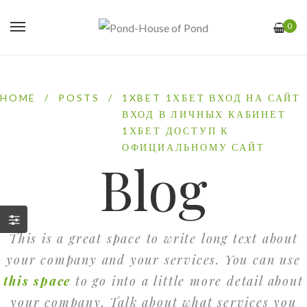
0
HOME
/
POSTS
/
1XBET 1ХБЕТ ВХОД НА САЙТ
ВХОД В ЛИЧНЫХ КАБИНЕТ
1ХБЕТ ДОСТУП К
ОФИЦИАЛЬНОМУ САЙТ
Blog
This is a great space to write long text about
your company and your services. You can use
this space
to go into a little more detail about
your company. Talk about what services you