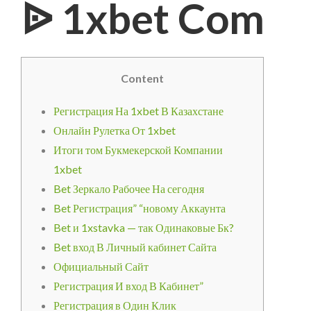
ᐉ 1xbet Com
Content
Регистрация На 1xbet В Казахстане
Онлайн Рулетка От 1xbet
Итоги том Букмекерской Компании
1xbet
Bet Зеркало Рабочее На сегодня
Bet Регистрация” “новому Аккаунта
Bet и 1xstavka — так Одинаковые Бк?
Bet вход В Личный кабинет Сайта
Официальный Сайт
Регистрация И вход В Кабинет”
Регистрация в Один Клик