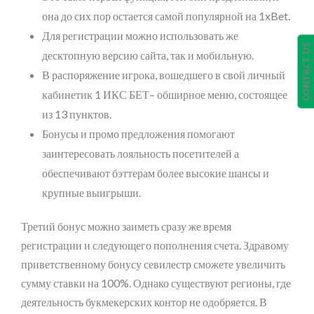
она до сих пор остается самой популярной на 1xBet.
Для регистрации можно использовать же
CONTACT US
десктопную версию сайта, так и мобильную.
В распоряжение игрока, вошедшего в свой личный
кабинетик 1 ИКС БЕТ– обширное меню, состоящее
из 13 пунктов.
Бонусы и промо предложения помогают
заинтересовать лояльность посетителей а
обеспечивают бэттерам более высокие шансы и
крупные выигрыши.
Третий бонус можно заиметь сразу же время
регистрации и следующего пополнения счета. Здравому
приветственному бонусу севилестр сможете увеличить
сумму ставки на 100%. Однако существуют регионы, где
деятельность букмекерских контор не одобряется. В