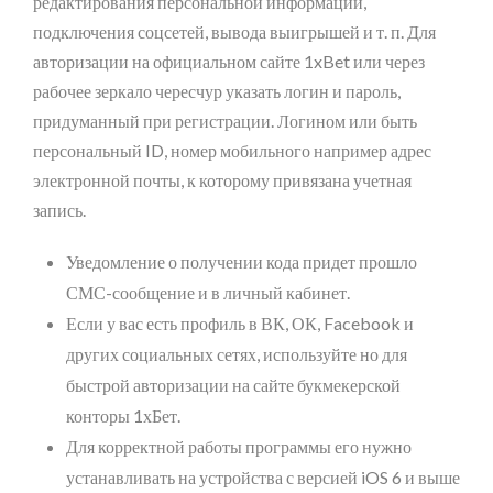
редактирования персональной информации,
подключения соцсетей, вывода выигрышей и т. п. Для
авторизации на официальном сайте 1xBet или через
рабочее зеркало чересчур указать логин и пароль,
придуманный при регистрации. Логином или быть
персональный ID, номер мобильного например адрес
электронной почты, к которому привязана учетная
запись.
Уведомление о получении кода придет прошло
СМС-сообщение и в личный кабинет.
Если у вас есть профиль в ВК, ОК, Facebook и
других социальных сетях, используйте но для
быстрой авторизации на сайте букмекерской
конторы 1хБет.
Для корректной работы программы его нужно
устанавливать на устройства с версией iOS 6 и выше