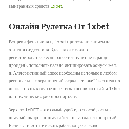
выигранных средств
1xbet
.
Онлайн Рулетка От 1xbet
Вопреки функционалу 1xbet приложение ничем не
отличии от десктопа. Здесь также можно
регистрироваться (если ранее тот пункт не тарандг
пройден), пополнять баланс, активировать бонусы же т.
п. Альтернативный адрес необходим не только в любом
региональных ограничений. Зеркала также” “желательно
использовать в случае перегрузки основного сайта 1хБет
или технических работ на портале.
Зеркало 1xBET – это самый удобную способ доступа
нему заблокированному сайту, только далеко не третий.
Если вы не хотите искать работающее зеркало,