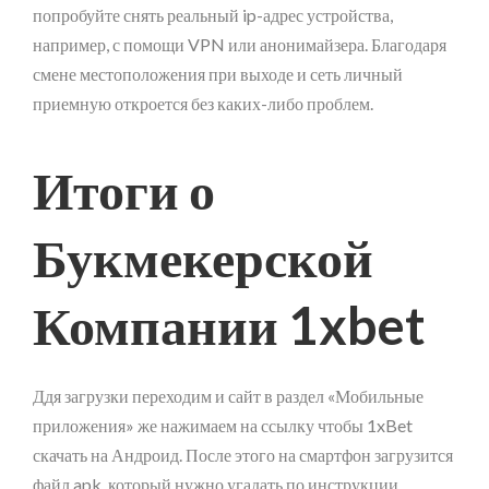
попробуйте снять реальный ip-адрес устройства,
например, с помощи VPN или анонимайзера. Благодаря
смене местоположения при выходе и сеть личный
приемную откроется без каких-либо проблем.
Итоги о
Букмекерской
Компании 1xbet
Ддя загрузки переходим и сайт в раздел «Мобильные
приложения» же нажимаем на ссылку чтобы 1xBet
скачать на Андроид. После этого на смартфон загрузится
файл apk, который нужно угадать по инструкции,