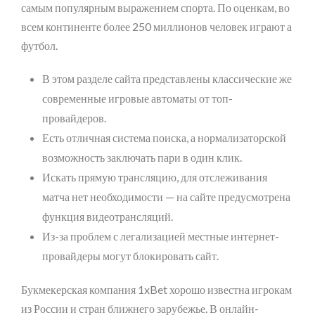
самым популярным выражением спорта. По оценкам, во
всем континенте более 250 миллионов человек играют а
футбол.
В этом разделе сайта представлены классические же
современные игровые автоматы от топ-
провайдеров.
Есть отличная система поиска, а нормализаторской
возможность заключать пари в один клик.
Искать прямую трансляцию, для отслеживания
матча нет необходимости — на сайте предусмотрена
функция видеотрансляций.
Из-за проблем с легализацией местные интернет-
провайдеры могут блокировать сайт.
Букмекерская компания 1xBet хорошо известна игрокам
из России и стран ближнего зарубежье. В онлайн-